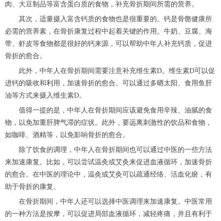
肉、大豆制品等富含蛋白质的食物，补充骨折期间所需的营养。
其次，适量摄入富含钙质的食物也是很重要的。钙是骨骼健康所
必需的营养素，在骨折康复过程中起着关键的作用。牛奶、豆腐、海
带、虾皮等食物都是很好的钙来源，可以帮助中年人补充钙质，促进
骨折的愈合。
此外，中年人在骨折期间需要注意补充维生素D。维生素D可以促
进钙的吸收和利用，加速骨折的愈合。可以通过多晒太阳、食用鱼肝
油等方式来摄入维生素D。
值得一提的是，中年人在骨折期间应该避免食用辛辣、油腻的食
物，以免加重肝脾气滞的症状。此外，要远离刺激性的饮品和食物，
如咖啡、酒精等，以免影响骨折的愈合。
除了饮食的调理，中年人在骨折期间也可以通过中医的一些方法
来加速康复。比如，可以尝试温灸或艾灸来促进血液循环，加速骨折
的愈合。在中医的理论中，温灸或艾灸可以疏通经络、活血化瘀，有
助于骨折的康复。
在骨折期间，中年人还可以选择中医调理来加速康复。中医常用
的一种方法是按摩，可以促进局部血液循环，减轻疼痛，并且有利于