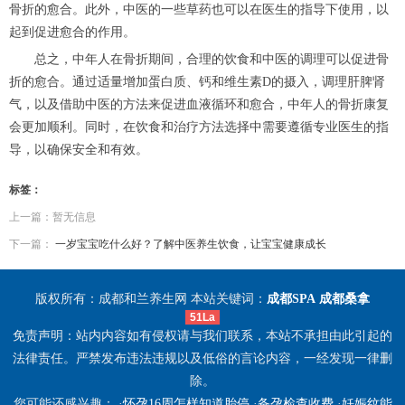
骨折的愈合。此外，中医的一些草药也可以在医生的指导下使用，以
起到促进愈合的作用。
总之，中年人在骨折期间，合理的饮食和中医的调理可以促进骨
折的愈合。通过适量增加蛋白质、钙和维生素D的摄入，调理肝脾肾
气，以及借助中医的方法来促进血液循环和愈合，中年人的骨折康复
会更加顺利。同时，在饮食和治疗方法选择中需要遵循专业医生的指
导，以确保安全和有效。
标签：
上一篇：暂无信息
下一篇：
一岁宝宝吃什么好？了解中医养生饮食，让宝宝健康成长
版权所有：成都和兰养生网 本站关键词：
成都SPA
成都桑拿
51La
免责声明：站内内容如有侵权请与我们联系，本站不承担由此引起的
法律责任。严禁发布违法违规以及低俗的言论内容，一经发现一律删
除。
您可能还感兴趣： ·
怀孕16周怎样知道胎停
·
备孕检查收费
·
妊娠纹能