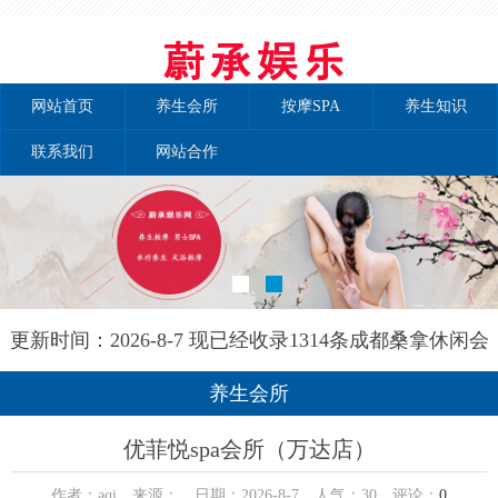
网站首页
养生会所
按摩SPA
养生知识
联系我们
网站合作
更新时间：2026-8-7 现已经收录1314条成都桑拿休闲会
所-成都和兰养生网信息
养生会所
优菲悦spa会所（万达店）
作者：aqi 来源： 日期：2026-8-7 人气：
30
评论：
0