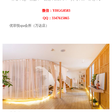
微信：YHGG8583
QQ：3347615065
优菲悦spa会所（万达店）