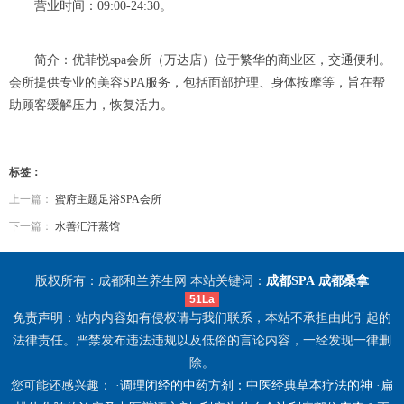
营业时间：09:00-24:30。
简介：优菲悦spa会所（万达店）位于繁华的商业区，交通便利。
会所提供专业的美容SPA服务，包括面部护理、身体按摩等，旨在帮
助顾客缓解压力，恢复活力。
标签：
上一篇：
蜜府主题足浴SPA会所
下一篇：
水善汇汗蒸馆
版权所有：成都和兰养生网 本站关键词：
成都SPA
成都桑拿
51La
免责声明：站内内容如有侵权请与我们联系，本站不承担由此引起的
法律责任。严禁发布违法违规以及低俗的言论内容，一经发现一律删
除。
您可能还感兴趣： ·
调理闭经的中药方剂：中医经典草本疗法的神
·
扁