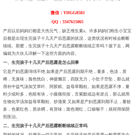
微信：YHGG8583
QQ：3347615065
产后以后妈妈们都是大伤元气，缺乏维生素a。许多妈妈们刚生小宝宝
后都是出現生完孩子十几天产后恶露的状况，这类状况有时候会断断
续续。那麼，生完孩子十几天产后恶露断断续续正常吗？接下去，网
编就为大伙儿详解一下这些方面的內容。
一、生完孩子十几天产后恶露是怎么回事
它是产妇恶露绵绵不绝.如果是产后恶露到期不绝，量多，色淡，质
稀，无臭味；脸色恍白，神疲懒言，四肢无力，小肚子空坠，那么就
用补中益气汤加艾草叶、阿胶糕、益母草颗粒。如果是恶露不净，量
时少或时多，色暗有块，小腹痛拒按，舌紫黯或边有淤点，那么就用
生物化学汤加益母草颗粒、炒蒲黄.又如果是产妇恶露到期不止，量较
多，色紫红色，质浓稠，有异味；面色潮红，口燥喉干；就得用保阴
煎医治。
二、生完孩子十几天产后恶露断断续续正常吗
那样的状况，归属于一切正常的，生完孩子的产后恶露一般需要半个