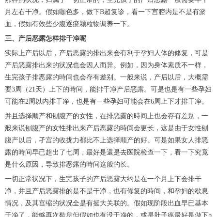
月左右干净。假如咖色多，做下B超复诊，看一下宫腔内是不是有淤
血，假如有效些少腹逐瘀颗粒物调养一下。
三、产后恶露怎样排干净呢
实际上产后以后，产后恶露的排出来会有利于孕妇人体的修复，可是
产后恶露排出来的状况也会因人而异。例如，因为身体素质不一样，
生完孩子排恶露的時间也会存有差别。一般来说，产后以后，大概需
要3周（21天）上下的時间，能排干净产后恶露。可是也是有一些孕妇
可能在2周以内排干净，也是有一些孕妇可能会在6周上下才排干净。
并且选择顺产和刨腹产的女性，在排恶露的時间上也会存有差别，一
般来说刨腹产的女性排出来产后恶露的時间会更长，这是由于女性刨
腹产以后，孑宫的收拢力都比不上选择顺产的好。可是如果女人排恶
露的時间早已超出了七周，最好是還是去医院检查一下，看一下究竟
是什么原因，导致排恶露的時间这般的长。
一切正常状况下，生完孩子的产后恶露大约是在一个月上下会排干
净，并且产后恶露排的是不是干净，也有修复的時间，和孕妇的歇息
情况，及其宫缩的状况全是有挺大关联的。假如现阶段出血早已基本
干净了，能够再次歇息但假如也有没干净的，或是肚子疼最好是做下b