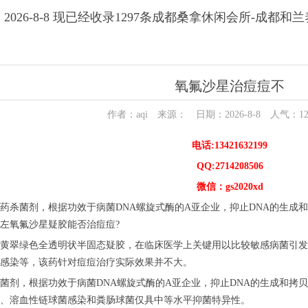
2026-8-8 现已经收录1297条成都桑拿休闲会所-成都和
氧氟沙星治痘痘不
作者：aqi 来源： 日期：2026-8-8 人气：
1
电话:13421632199
QQ:2714208506
微信：gs2020xd
药杀菌剂，根据功效于病菌DNA螺旋式酶的A亚企业，抑止DNA的生成
左氧氟沙星疑胶能否治痘痘?
黄翠绿色全透明状半固态疑胶，在临床医学上关键用以比较敏感病菌引发
感染等，该药针对痘痘治疗实际效果并不大。
菌剂，根据功效于病菌DNA螺旋式酶的A亚企业，抑止DNA的生成和拷
、溶血性链球菌感染和粪肠球菌仅具中等水平抑菌特异性。