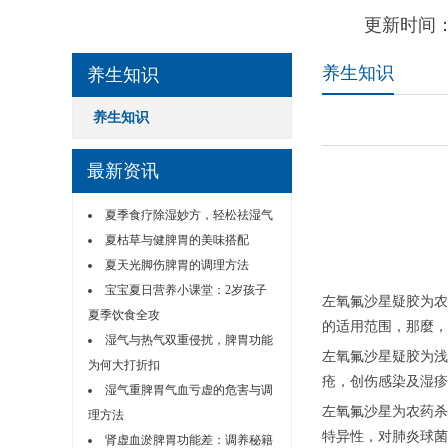
更新时间：
养生知识
养生知识
养生知识
最新资讯
夏季食疗除湿妙方，轻松祛湿气
夏枯草与健脾胃的美味搭配
夏天光脚伤脾胃的调理方法
宝宝夏日营养小课堂：2岁孩子
左氧氟沙星疑胶为农
夏季饮食全攻
的适用范围，那麼，
湿气与热气双重侵扰，脾胃功能
左氧氟沙星疑胶为浅
为何大打折扣
疮，创伤感染及湿疹
湿气重脾胃气血亏虚的危害与调
左氧氟沙星为农药杀
理方法
特异性，对肺炎球菌
肾虚血淤脾胃功能差：调养秘籍