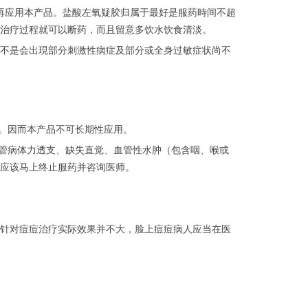
再应用本产品。盐酸左氧疑胶归属于最好是服药時间不超
治疗过程就可以断药，而且留意多饮水饮食清淡。
不是会出現部分刺激性病症及部分或全身过敏症状尚不
菌。因而本产品不可长期性应用。
血管病体力透支、缺失直觉、血管性水肿（包含咽、喉或
应该马上终止服药并咨询医师。
针对痘痘治疗实际效果并不大，脸上痘痘病人应当在医