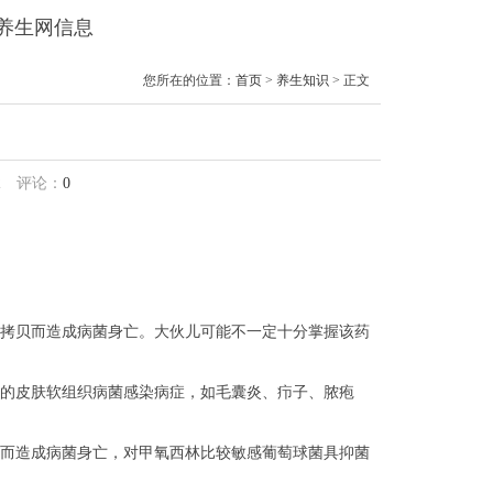
兰养生网信息
您所在的位置：
首页
>
养生知识
> 正文
2
评论：
0
和拷贝而造成病菌身亡。大伙儿可能不一定十分掌握该药
的皮肤软组织病菌感染病症，如毛囊炎、疖子、脓疱
贝而造成病菌身亡，对甲氧西林比较敏感葡萄球菌具抑菌