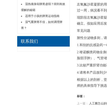
湿热缠身却脾胃虚弱？得到有效
左氧氟沙星凝胶的用
缓解的秘籍
过一周，病况看不到
适用于小孩的脾胃运动指南
现阶段左氧氟沙星疑
湿气重脾胃不佳，如何调理脾
确立。假如应用后发
胃？
常见问题
脓性分泌物多则，请
联系我们
1.和别的抗感染药
2.喹诺酮类药物全
脸部浮肿）、气管堵
3.比较严重肝肾功
4.请将本产品放到
根据以上的剖析，坚
师的具体指导下挑选
标签：
上一篇：
人工菌怎么炒