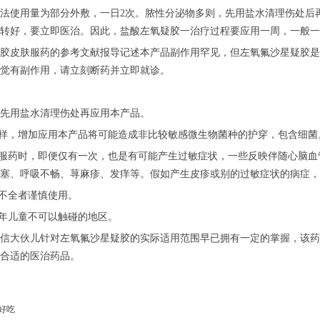
法使用量为部分外敷，一日2次。脓性分泌物多则，先用盐水清理伤处后
转好，要立即医治。因此，盐酸左氧疑胶一治疗过程要应用一周，一般一
胶皮肤服药的参考文献报导记述本产品副作用罕见，但左氧氟沙星疑胶是
觉有副作用，请立刻断药并立即就诊。
先用盐水清理伤处再应用本产品。
一样，增加应用本产品将可能造成非比较敏感微生物菌种的护穿，包含细
身服药时，即便仅有一次，也是有可能产生过敏症状，一些反映伴随心脑
塞、呼吸不畅、荨麻疹、发痒等。假如产生皮疹或别的过敏症状的病症，
能不全者谨慎使用。
少年儿童不可以触碰的地区。
信大伙儿针对左氧氟沙星疑胶的实际适用范围早已拥有一定的掌握，该药
合适的医治药品。
好吃